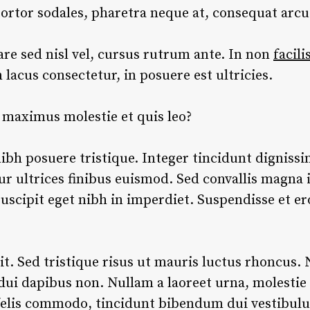
tortor sodales, pharetra neque at, consequat arcu
e sed nisl vel, cursus rutrum ante. In non
facili
n lacus consectetur, in posuere est ultricies.
o maximus molestie et quis leo?
ibh posuere tristique. Integer tincidunt dignissi
ur ultrices finibus euismod. Sed convallis magna id
scipit eget nibh in imperdiet. Suspendisse et ero
t. Sed tristique risus ut mauris luctus rhoncus. 
 dui dapibus non. Nullam a laoreet urna, molestie
elis commodo, tincidunt bibendum dui vestibulum.