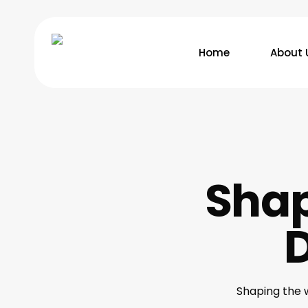
Skip
to
main
Home
About 
content
Shap
D
Shaping the 