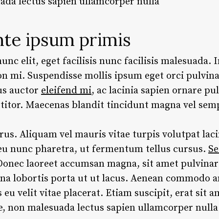
ada lectus sapien ullamcorper nulla
nte ipsum primis
c elit, eget facilisis nunc facilisis malesuada. I
n mi. Suspendisse mollis ipsum eget orci pulvin
us auctor
eleifend mi
, ac lacinia sapien ornare pu
rttitor. Maecenas blandit tincidunt magna vel sem
. Aliquam vel mauris vitae turpis volutpat lacin
 eu nunc pharetra, ut fermentum tellus cursus.
Se
 Donec laoreet accumsan magna, sit amet pulvina
a lobortis porta ut ut lacus. Aenean commodo an
eu velit vitae placerat. Etiam suscipit, erat sit a
e, non malesuada lectus sapien ullamcorper nulla