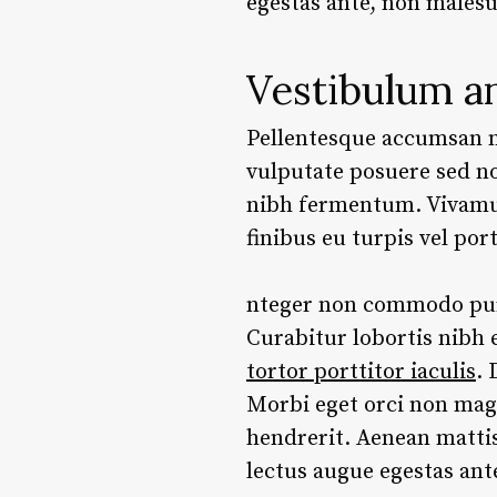
egestas ante, non malesu
Vestibulum a
Pellentesque accumsan nun
vulputate posuere sed no
nibh fermentum. Vivam
finibus eu turpis vel po
nteger non commodo purus
Curabitur lobortis nibh
tortor porttitor iaculis
.
Morbi eget orci non magn
hendrerit. Aenean mattis 
lectus augue egestas ant