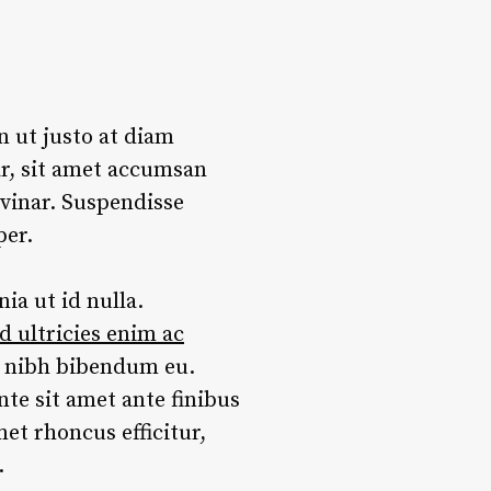
n ut justo at diam
ar, sit amet accumsan
lvinar. Suspendisse
per.
ia ut id nulla.
d ultricies enim ac
r nibh bibendum eu.
te sit amet ante finibus
met rhoncus efficitur,
.