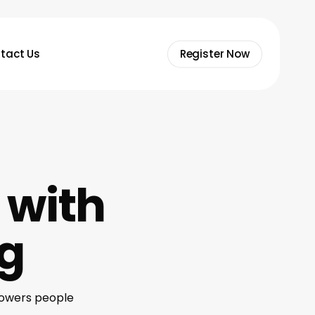
tact Us
Register Now
 with
ng
powers people