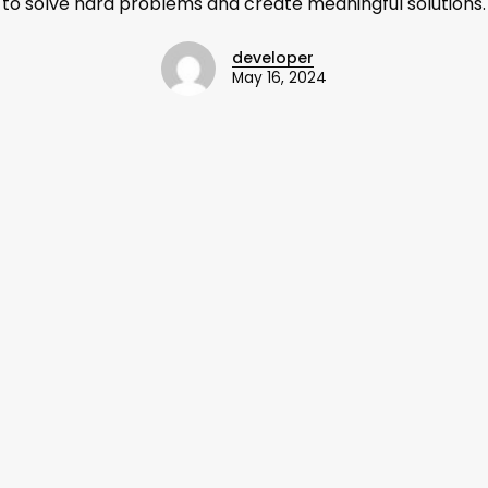
to solve hard problems and create meaningful solutions.
developer
May 16, 2024