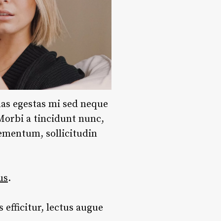
nas egestas mi sed neque
 Morbi a tincidunt nunc,
lementum, sollicitudin
us
.
 efficitur, lectus augue